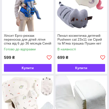
Хіпсит Ерго-рюкзак
Пенал косметичка дитячий
переноска для дітей літня
Pusheen cat 23х11 см Сірий
сітка від 6 до 36 місяців Синій
та М'яка іграшка Пушин кет
v-13150
Кіт Єдиноріг 15х12 см v-
Готово до відправки
В наявності
12503
599
699
₴
₴
Купити
Купити