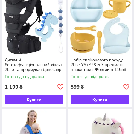
Дитячий
Набір силіконового посуду
багатофункціональний хіпсит
2Life Y5+Y28 із 7 предметів
2Life та прорізувач Динозавр
Блакитний і Жовтий n-11658
з держателем намистини
Готово до відправки
Готово до відправки
Рожевий v-13033
1 199
599
₴
₴
Купити
Купити