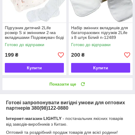
Підгузник дитячий 2Life
Набір змінних вкладишів для
розмір S зі змінними 2-ма
багаторазових підгузків 2Life
вкладишами Подовжувач боді
з 8 штук Білий n-12489
на 3 кнопки Білий v-12700
Готово до відправки
Готово до відправки
199
200
₴
₴
Купити
Купити
Показати ще
Готові запропонувати вигідні умови для оптових
партнерів 380(98)122-0880
Інтернет-магазин LIGHTLY
- постачальник якісних товарів
від заводів-виробників з Китаю.
Оптовий та роздрібний продаж товарів для всієї родини!