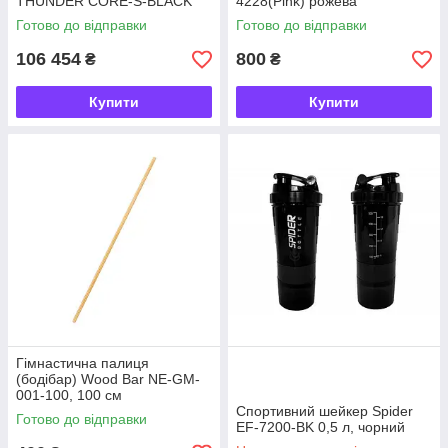
THUNDER CORE-S-BLACK
4228(Pink) рожева
Готово до відправки
Готово до відправки
106 454
800
₴
₴
Купити
Купити
Гімнастична палиця
(бодібар) Wood Bar NE-GM-
001-100, 100 см
Спортивний шейкер Spider
Готово до відправки
EF-7200-BK 0,5 л, чорний