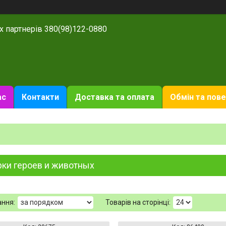
х партнерів 380(98)122-0880
ас
Контакти
Доставка та оплата
Обмін та пов
рки героев и животных