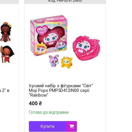
PMP5D412IN00
Ігровий набір з фігурками "Світ"
 2" в
Moji Pops PMP5D412IN00 серії
"Rainbow"
400 ₴
Готово до відправки
Купити