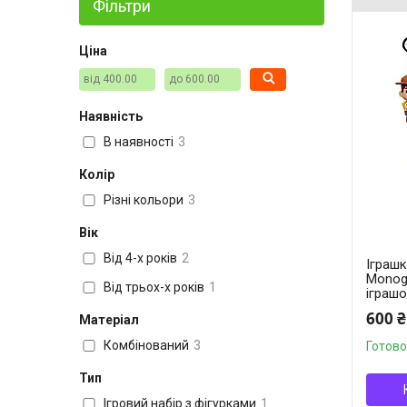
Фільтри
Ціна
Наявність
В наявності
3
Колір
Різні кольори
3
Вік
Від 4-х років
2
Іграшк
Monogr
Від трьох-х років
1
іграшо
600 ₴
Матеріал
Комбінований
3
Готово
Тип
Ігровий набір з фігурками
1