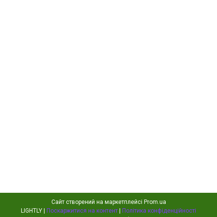
Сайт створений на маркетплейсі
Prom.ua
LIGHTLY |
Поскаржитися на контент
|
Політика конфіденційності