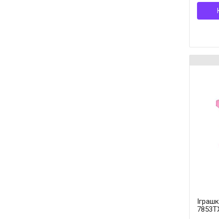
Іграшк
7853TX