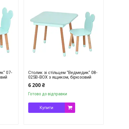
к" 07-
Столик зі стільцем "Ведмедик" 08-
овий
025B-BOX з ящиком, бірюзовий
6 200 ₴
Готово до відправки
Купити