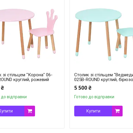
 зі стільцем "Корона" 06-
Столик зі стільцем "Ведмеди
ROUND круглий, рожевий
025B-ROUND круглий, бірюз
 ₴
5 500 ₴
 до відправки
Готово до відправки
Купити
Купити