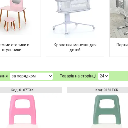
тские столики и
Кроватки, манежи для
Парти
стульчики
детей
0167TXK
0181TXK