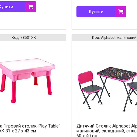
Купити
Купити
7853TXK
Alphabet малиновий
а "Ігровий столик-Play Table"
Дитячий Столик Alphabet Al
K 31 x 27 х 43 см
малиновий, складаний, стіл
60 х 40 см