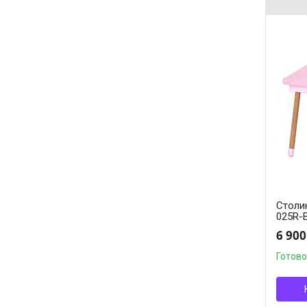
Столик
025R-
6 900
Готово