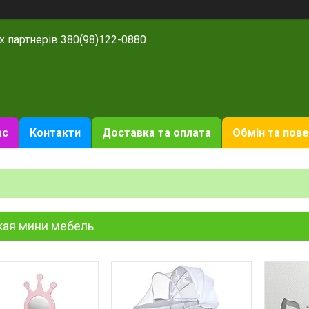
х партнерів 380(98)122-0880
ас
Контакти
Доставка та оплата
Обмін та пов
кая мини мебель