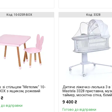
10-025R-BOX
3328
 зі стільцем "Метелик" 10-
Дитяче ліжечко-люлька 3 в 
BOX з ящиком, рожевий
Mastela 3328 приставна, муз
таймер, москітна сітка, біли
 ₴
9 400 ₴
 до відправки
Готово до відправки