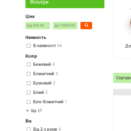
Фільтри
Ціна
Наявність
В наявності
66
Де
Колір
Бежевий
4
Блакитний
3
Бузковий
2
Білий
5
Біло-блакитний
1
Ще 17
Вік
Від 2-х років
4