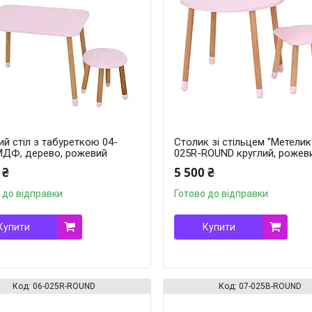
й стіл з табуреткою 04-
Столик зі стільцем "Метелик
МДФ, дерево, рожевий
025R-ROUND круглий, рожев
 ₴
5 500 ₴
 до відправки
Готово до відправки
Купити
Купити
06-025R-ROUND
07-025B-ROUND