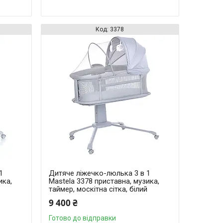
3378
1
Дитяче ліжечко-люлька 3 в 1
ика,
Mastela 3378 приставна, музика,
й
таймер, москітна сітка, білий
9 400 ₴
Готово до відправки