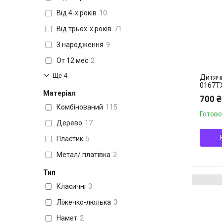
Від 4-х років
10
Від трьох-х років
71
З народження
9
От 12 мес
2
Ще 4
Дитячи
0167TX
Матеріал
700 ₴
Комбінований
115
Готово
Дерево
17
Пластик
5
Метал/ платівка
2
Тип
Класичні
3
Ліжечко-люлька
3
Намет
2