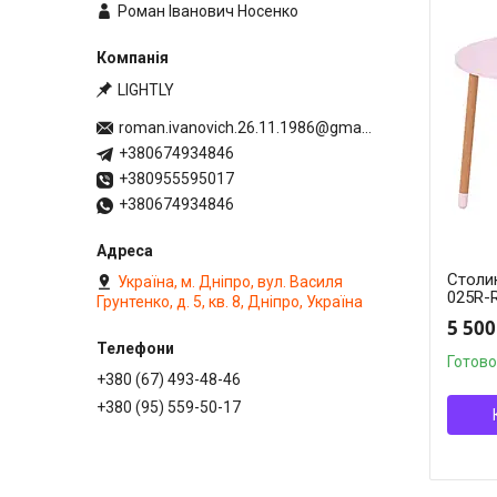
Роман Іванович Носенко
LIGHTLY
roman.ivanovich.26.11.1986@gmail.com
+380674934846
+380955595017
+380674934846
Столик
Україна, м. Дніпро, вул. Василя
025R-
Грунтенко, д. 5, кв. 8, Дніпро, Україна
5 500
Готово
+380 (67) 493-48-46
+380 (95) 559-50-17