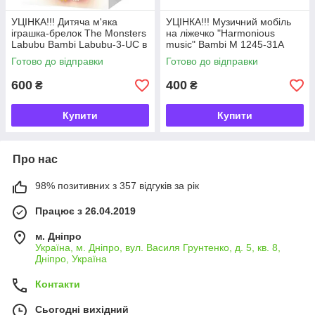
УЦІНКА!!! Дитяча м'яка
УЦІНКА!!! Музичний мобіль
іграшка-брелок The Monsters
на ліжечко "Harmonious
Labubu Bambi Labubu-3-UC в
music" Bambi M 1245-31A
асортименті
U/R-UC заводний
Готово до відправки
Готово до відправки
600
400
₴
₴
Купити
Купити
Про нас
98% позитивних з 357 відгуків за рік
Працює з 26.04.2019
м. Дніпро
Україна, м. Дніпро, вул. Василя Грунтенко, д. 5, кв. 8,
Дніпро, Україна
Контакти
Сьогодні вихідний