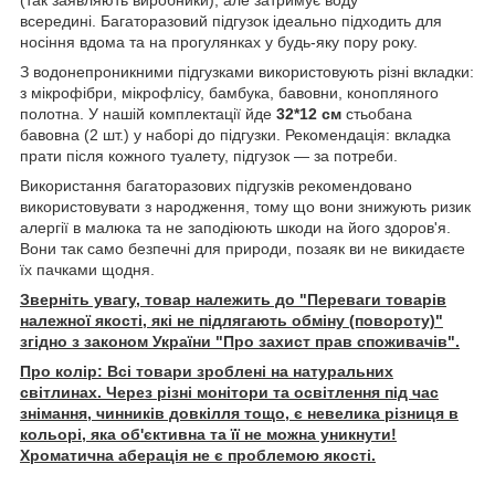
всередині. Багаторазовий підгузок ідеально підходить для
носіння вдома та на прогулянках у будь-яку пору року.
З водонепроникними підгузками використовують різні вкладки:
з мікрофібри, мікрофлісу, бамбука, бавовни, конопляного
полотна. У нашій комплектації йде
32*12 см
стьобана
бавовна (2 шт.) у наборі до підгузки. Рекомендація: вкладка
прати після кожного туалету, підгузок — за потреби.
Використання багаторазових підгузків рекомендовано
використовувати з народження, тому що вони знижують ризик
алергії в малюка та не заподіюють шкоди на його здоров'я.
Вони так само безпечні для природи, позаяк ви не викидаєте
їх пачками щодня.
Зверніть увагу, товар належить до "Переваги товарів
належної якості, які не підлягають обміну (повороту)"
згідно з законом України "Про захист прав споживачів".
Про колір: Всі товари зроблені на натуральних
світлинах. Через різні монітори та освітлення під час
знімання, чинників довкілля тощо, є невелика різниця в
кольорі, яка об'єктивна та її не можна уникнути!
Хроматична аберація не є проблемою якості.