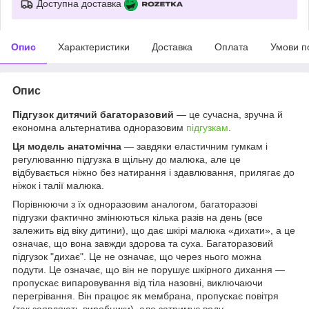
Доступна доставка
Опис
Характеристики
Доставка
Оплата
Умови п
Опис
Підгузок дитячий багаторазовий
— це сучасна, зручна й
економна альтернатива одноразовим
підгузкам
.
Ця модель анатомічна
— завдяки еластичним гумкам і
регулюванню підгузка в щільну до малюка, але це
відбувається ніжно без натирання і здавлювання, прилягає до
ніжок і талії малюка.
Порівнюючи з їх одноразовим аналогом, багаторазові
підгузки фактично змінюються кілька разів на день (все
залежить від віку дитини), що дає шкірі малюка «дихати», а це
означає, що вона завжди здорова та суха. Багаторазовий
підгузок "дихає". Це не означає, що через нього можна
подути. Це означає, що він не порушує шкірного дихання —
пропускає випаровування від тіла назовні, виключаючи
перегрівання. Він працює як мембрана, пропускає повітря
(так заявляють виробники), але затримує воду