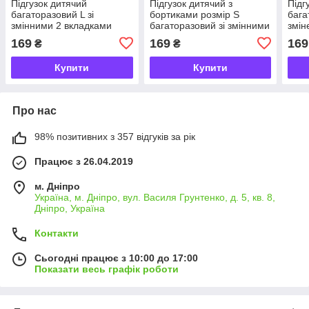
Підгузок дитячий
Підгузок дитячий з
Підг
багаторазовий L зі
бортиками розмір S
бага
змінними 2 вкладками
багаторазовий зі змінними
змін
Білий з принтом морозиво
2 вкладками Білий з
вкла
169
169
169
₴
₴
(vol-9803)
Mишкою (n-9780)
9800
Купити
Купити
Про нас
98% позитивних з 357 відгуків за рік
Працює з 26.04.2019
м. Дніпро
Україна, м. Дніпро, вул. Василя Грунтенко, д. 5, кв. 8,
Дніпро, Україна
Контакти
Сьогодні працює з 10:00 до 17:00
Показати весь графік роботи