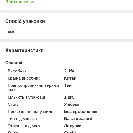
Приховати
Спосіб упаковки
пакет
Характеристики
Основні
Виробник
2Life
Країна виробник
Китай
Повітропроникний верхній
Так
шар
Кількість в упаковці
1 шт.
Стать
Унісекс
Просочення підгузників
Без просочення
Тип підгузників
Багаторазові
Фіксація підгузка
Липучки
Колір
Синій