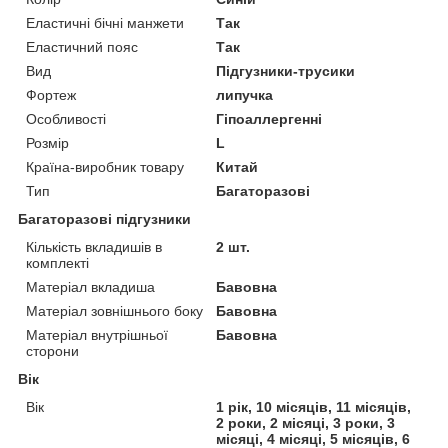
Еластичні бічні манжети
Так
Еластичний пояс
Так
Вид
Підгузники-трусики
Фортеж
липучка
Особливості
Гіпоаллергенні
Розмір
L
Країна-виробник товару
Китай
Тип
Багаторазові
Багаторазові підгузники
Кількість вкладишів в
2 шт.
комплекті
Матеріал вкладиша
Бавовна
Матеріал зовнішнього боку
Бавовна
Матеріал внутрішньої
Бавовна
сторони
Вік
Вік
1 рік, 10 місяців, 11 місяців,
2 роки, 2 місяці, 3 роки, 3
місяці, 4 місяці, 5 місяців, 6