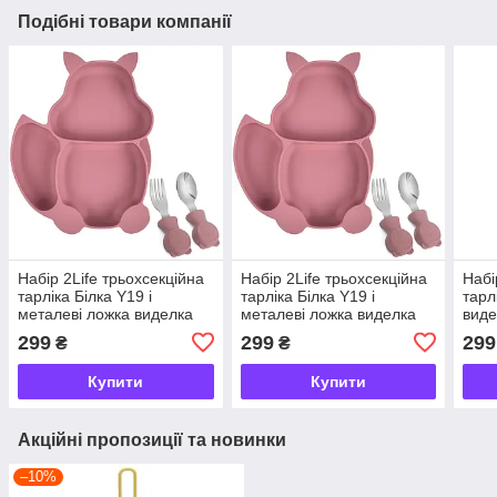
Подібні товари компанії
Набір 2Life трьохсекційна
Набір 2Life трьохсекційна
Набі
тарліка Білка Y19 і
тарліка Білка Y19 і
тарл
металеві ложка виделка
металеві ложка виделка
виде
Бордовий v-11939
Бордовий v-11939
299
299
299
₴
₴
Купити
Купити
Акційні пропозиції та новинки
–10%