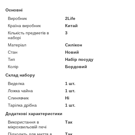
Основні
Виробник
2Life
Країна виробник
Китай
Кількість предметів в
3
наборі
Матеріал
Силікон
Стан
Новий
Тип
Набір посуду
Колір
Бордовий
Склад набору
Виделка
1 шт.
Ложка чайна
1 шт.
Слинявчик
Ні
Тарілка дрібна
1 шт.
Додаткові характеристики
Використання в
Так
мікрохвильовій печі
Підходить для миття в
Так