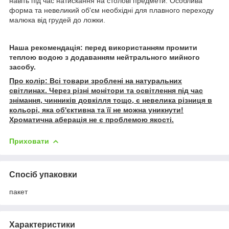
навіть під час натискання на столові предмети. Особлива
форма та невеликий об'єм необхідні для плавного переходу
малюка від грудей до ложки.
Наша рекомендація: перед використанням промити
теплою водою з додаванням нейтрального мийного
засобу.
Про колір: Всі товари зроблені на натуральних
світлинах. Через різні монітори та освітлення під час
знімання, чинників довкілля тощо, є невелика різниця в
кольорі, яка об'єктивна та її не можна уникнути!
Хроматична аберація не є проблемою якості.
Приховати
Спосіб упаковки
пакет
Характеристики