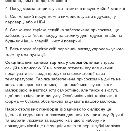
міжнародним стандартам якості
4. Посуд можна стерилізувати та мити в посудомийній машині
5. Силіконовий посуд можна використовувати в духовці, у
пароварці або у НВЧ
6. Силіконова тарілка секційна забезпечена присоском, що
забезпечує стійкість посуду на столику для годування або на
будь-якій іншій гладкій і чистій поверхні.
7. Весь посуд зберігає свій первісний вигляд упродовж усього
терміну експлуатації.
Секційна силіконова тарілка у формі білочки
з трьох
секцій на присоску. У ній можна готувати їжу для дитини,
поєднувати різні види продуктів із консистенції та за
температурою. Тарілка забезпечена присоском на дні та не
ковзає поверхнею столика, — це особливо зручно, коли
малюк захоче вчитися їсти самостійно, але також є виступ,
щоб легко відчепити липучку. Особливість цієї тарілочки, її
форма — білизна обов'язково зацікавить вашого малюка.
Набір столових приборів із харчового силікону
це
ідеальні: виделочка та ложечка для початку прикорму. Зручні
та акуратні ложечка та виделочка з цього набору не
пошкодять ніжні ще не зміцніли ясна та перші зубці малюка