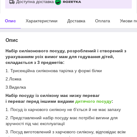
Доступна доставка
Опис
Характеристики
Доставка
Оплата
Умови п
Опис
Набір силіконового посуду, розроблений і створений з
урахуванням усіх вимог мам для годування дітей,
складається з 3 предметів:
1. Трисекційна силіконова тарілка у формі білки
2.Ложка
3.Виделка
Набір посуду із силікону має низку переваг
і переваг перед іншими видами
дитячого посуду
:
1. Посуд із харчового силікону не б'ється й не має запаху
2. Представлений набір посуду має потрібні вигини для
зручності під час експлуатації
3. Посуд виготовлений з харчового силікону, відповідає всім